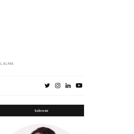
L ALMA
Sobre mí