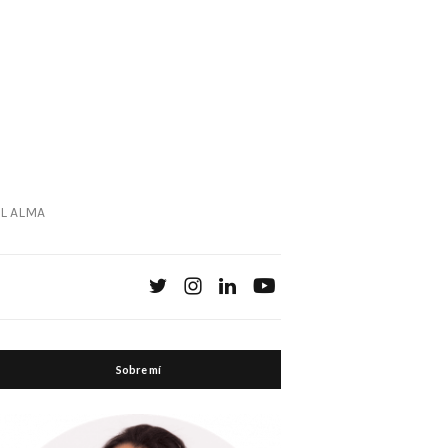
L ALMA
Sobre mí